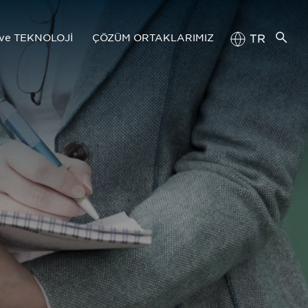
ve TEKNOLOJİ
ÇÖZÜM ORTAKLARIMIZ
TR
EN
eknoloji Yönetimi
Tedarik Zinciri Portalı
imiz
Başvuru Kılavuzu