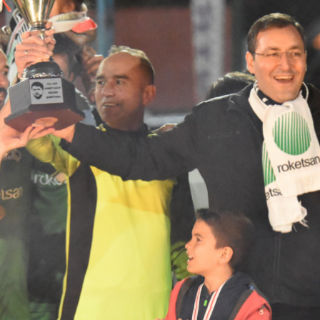
TAKTİK Füze Silah Sistemi
MAM-C Mini Akıllı Mühimmat
MAM-L Mini Akıllı Mühimmat
MAM-T Akıllı Mühimmat
TEBER Güdüm Kiti
LAÇİN Güdüm Kiti ve LAÇİN POD (L-POD)
ELÇİN Lazer Güdüm Kiti