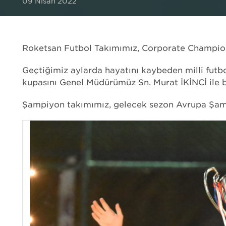
09 Nisan 2022
UÇUŞ TEST
KALİBRASYON
EMI / EMC TEST
Roketsan Futbol Takımımız, Corporate Champio
LABORATUVAR TEST
Geçtiğimiz aylarda hayatını kaybeden milli fu
kupasını Genel Müdürümüz Sn. Murat İKİNCİ ile bi
Şampiyon takımımız, gelecek sezon Avrupa Şam