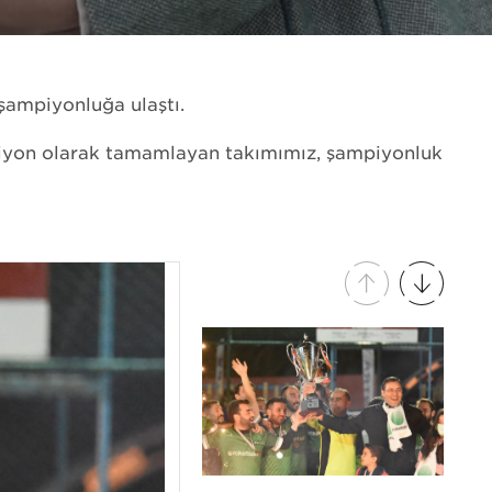
h
ampiyonluğa ulaştı.
piyon olarak tamamlayan takımımız, şampiyonluk